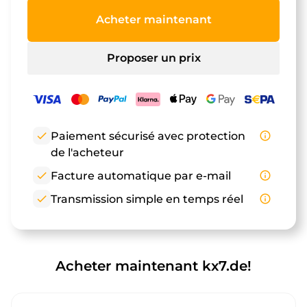
Acheter maintenant
Proposer un prix
check
Paiement sécurisé avec protection
info_outline
de l'acheteur
check
Facture automatique par e-mail
info_outline
check
Transmission simple en temps réel
info_outline
Acheter maintenant kx7.de!