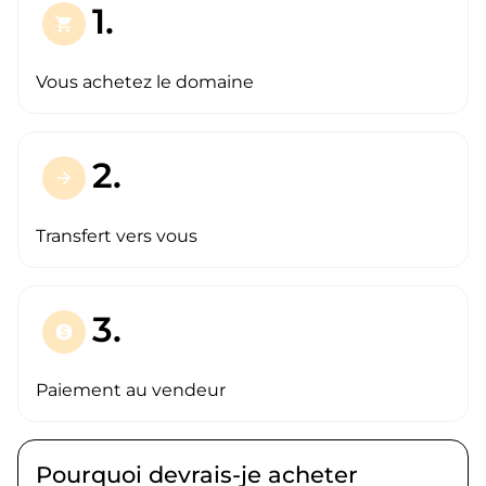
1.
shopping_cart
Vous achetez le domaine
2.
arrow_forward
Transfert vers vous
3.
paid
Paiement au vendeur
Pourquoi devrais-je acheter